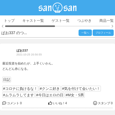
トップ
キャスト一覧
ゲスト一覧
つぶやき
商品一覧
ぱお337 のつ...
一覧へ
プロフィール
ぱお337
2021-10-25 20:50:55
最近投資を始めたが、上手くいかん。
どんどん赤になる。
日記
#コロナに負けるな！
#クンニ好き
#気を付けて会いたい！
#ムラムラしてます
#今日はエロの日
#M女・S男
コメント 0
いいね！
4
スタンプ 0