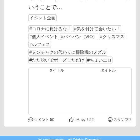
いうことで
イベント企画
ブルース・リー...マンをやってみました
#コロナに負けるな！
#気を付けて会いたい！
🕺
#個人イベント
#パイパン（VIO）
#クリスマス
#○○フェス
#ヌンチャクの代わりに掃除機のノズル
手抜き感が若干見られますがお許しを😓
#ただ脱いでポーズしただけ
#ちょいエロ
#
ヌンチャクの代わりに掃除機のノズル
#
ただ脱いでポーズしただけ
コメント 50
いいね！
52
スタンプ 2
#
ちょいエロ