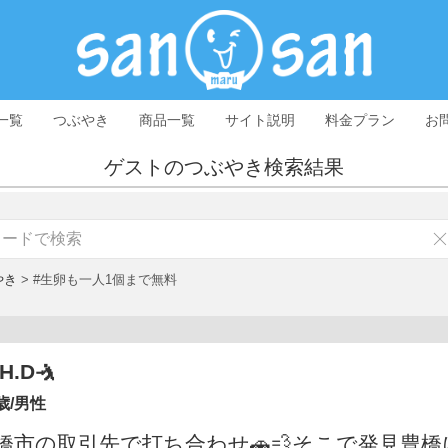
一覧
つぶやき
商品一覧
サイト説明
料金プラン
お
ゲストのつぶやき検索結果
やき
>
#生卵も一人1個まで無料
H.D🤺
歳/男性
橋市の取引先で打ち合わせ🚗💨そこで発見豊