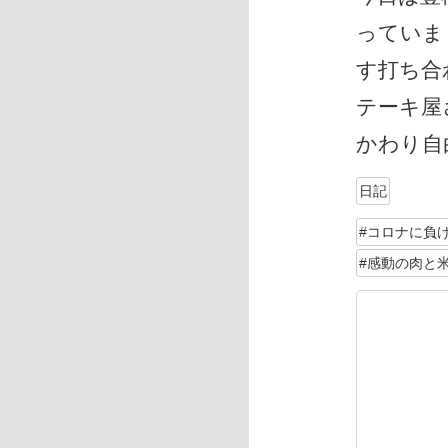
っていま
す打ち合
テーキ屋
かわり自由
日記
#コロナに負
#感動の肉と