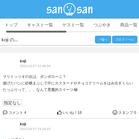
トップ
キャスト一覧
ゲスト一覧
つぶやき
商品一覧
koji の...
一覧へ
プロフィール
koji
2022-03-27 21:46:04
マリトッツオの次は、ボンボローニ？
揚げたパンに砂糖まぶして中にカスタードやチョコクリームをはみ出すくらい
たっぷりって、、、なんて悪魔的スイーツ😂
指定なし
コメント 4
いいね！
16
スタンプ 0
koji
2022-03-27 23:34:23