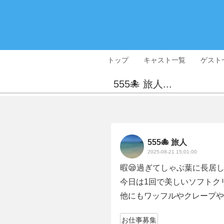
トップ
キャスト一覧
ゲスト
555🐙 旅人...
555🐙 旅人
2025-08-21 15:01:00
暇😪過ぎてしゃぶ葉に長居
今日は1回で美しいソフトク
他にもワッフルやクレープや白
お仕事募集