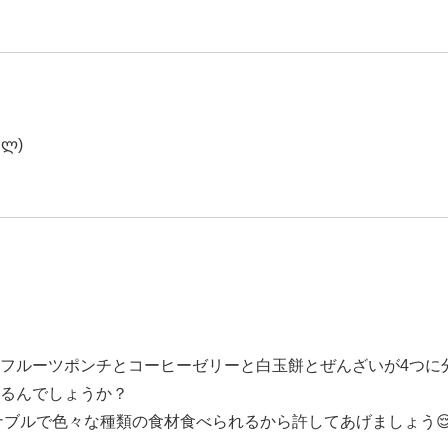
ソフトクリーム🍦ლ(´ڡ`ლ)
フルーツポンチとコーヒーゼリーと白玉餅とぜんざいが4つに
るんでしょうか？
ナブルで色々な種類の食材食べられるから許してあげましょう