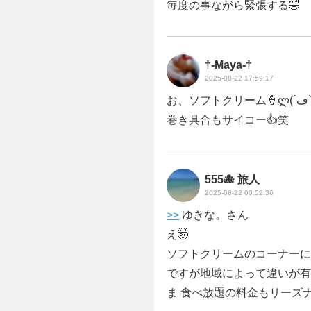
毎度の事ながら緊張する🤣
†-Maya-†
2025-08-22 17:59:17
お、
巻き具合もサイコー👍️笑
555🐙 旅人
2025-08-22 00:52:36
>>
ゆきな。さん
え🤯
ソフトクリームのコーナーに
ですが地域によって違いが有
ま 食べ放題の料金もリーズ