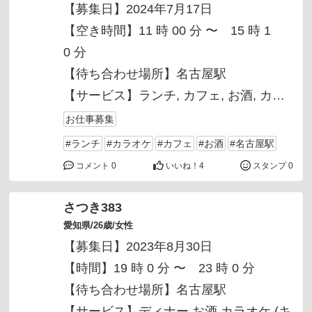
【募集日】2024年7月17日
【空き時間】11 時 00 分 〜 15 時 1
0 分
【待ち合わせ場所】名古屋駅
【サービス】
ランチ
カフェ
お酒
カラ
オケ
お仕事募集
【料金】60分 1,000 円
#ランチ
#カラオケ
#カフェ
#お酒
#名古屋駅
コメント 0
いいね！
4
スタンプ 0
さつき383
愛知県/26歳/女性
【募集日】2023年8月30日
【時間】19 時 0 分 〜 23 時 0 分
【待ち合わせ場所】名古屋駅
【サービス】ディナー お酒 カラオケ (キ