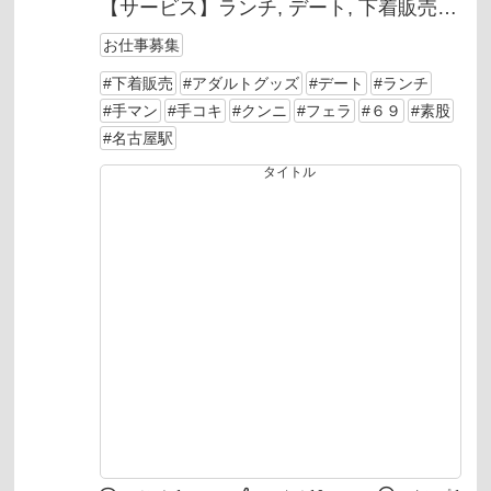
【サービス】
ランチ
デート
下着販売
アダルトグッズ
手コキ
フェラ
クンニ
お仕事募集
手マン
６９
素股
#下着販売
#アダルトグッズ
#デート
#ランチ
【料金】60分 10,000 円
#手マン
#手コキ
#クンニ
#フェラ
#６９
#素股
#名古屋駅