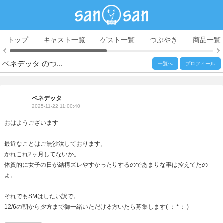
トップ
キャスト一覧
ゲスト一覧
つぶやき
商品一覧
ベネデッタ のつ...
一覧へ
プロフィール
ベネデッタ
2025-11-22 11:00:40
おはようございます
最近なことはご無沙汰しております。
かれこれ2ヶ月してないか。
体質的に女子の日が結構ズレやすかったりするのであまりな事は控えてたの
よ。
それでもSMはしたい訳で。
12/6の朝から夕方まで御一緒いただける方いたら募集します( ；꒳； )