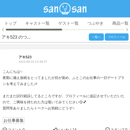
トップ
キャスト一覧
ゲスト一覧
つぶやき
商品一覧
アキ523 のつ...
一覧へ
プロフィール
アキ523
2023-09-19 13:38:37
こんにちは✨
夜勤に備え仮眠をとってましたが目が覚め、ふとこのお仕事の一日デートプラ
ンを考えてみました🎶
まだまだ試行錯誤してるところですが、プロフィールに追記させていただいた
ので、ご興味を持たれた方は覗いてみてください😊💕
質問等ありましたらトークへお気軽にどうぞ✨
お仕事募集
コメント 0
いいね！
14
スタンプ 0