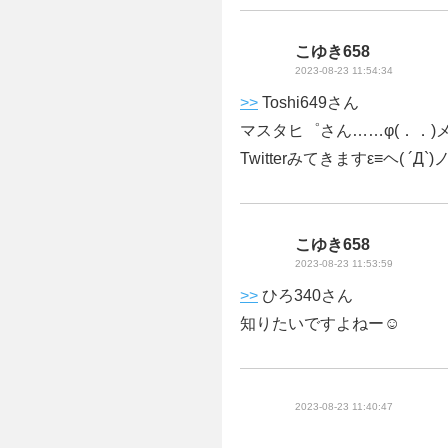
こゆき658
2023-08-23 11:54:34
>>
Toshi649さん
マスタヒ゜さん……φ(．．)
Twitterみてきますε≡ヘ( ´Д`)
こゆき658
2023-08-23 11:53:59
>>
ひろ340さん
知りたいですよねー☺️
2023-08-23 11:40:47