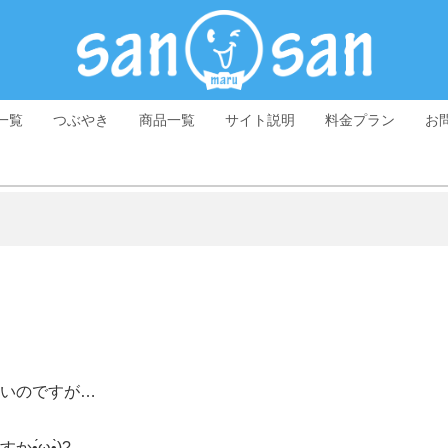
一覧
つぶやき
商品一覧
サイト説明
料金プラン
お
いのですが…
́ω•̀)?