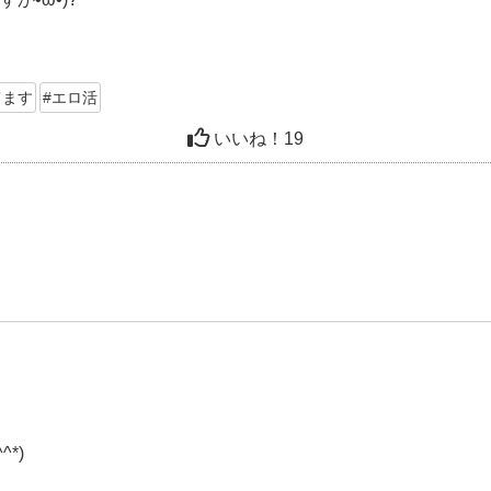
てます
#エロ活
いいね！
19
*)