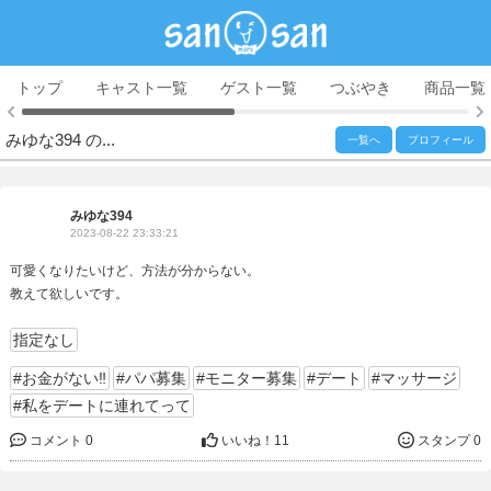
トップ
キャスト一覧
ゲスト一覧
つぶやき
商品一覧
みゆな394 の...
一覧へ
プロフィール
みゆな394
2023-08-22 23:33:21
可愛くなりたいけど、方法が分からない。
教えて欲しいです。
指定なし
#お金がない‼
#パパ募集
#モニター募集
#デート
#マッサージ
#私をデートに連れてって
コメント 0
いいね！
11
スタンプ 0