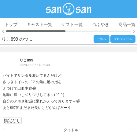
トップ
キャスト一覧
ゲスト一覧
つぶやき
商品一覧
りこ899 のつ...
一覧へ
プロフィール
りこ899
2023-05-27 14:05:43
バイトでサンダル履いてるんだけど
さっきトイレのドアの角に足の指を
ぶつけて出血事案😂
地味に痛いしジリジリしてる～( ´^`° )
自分のアホさ加減に呆れかえっております～🤣
あと6時間まだまだ長いけどがんばろーう
指定なし