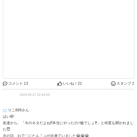
コメント 13
いいね！
22
スタンプ 2
2023-05-27 22:44:05
>>
りこ899さん
はい🫣
友達から、「今のネタだよね⁉️本当にやったの❔嘘でしょ❓」と何度も聞かれまし
た😇
次の日、おでこにたんこぶが出来ていました😭😭😭