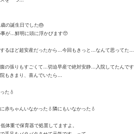
歳の誕生日でした🎂
の事が…鮮明に頭に浮かびます🥺
するほど超安産だったから…今回もきっと…なんて思ってた…
腹の張りもすごくて…切迫早産で絶対安静…入院してたんです
院もきまり、喜んでいたら…
った💧
に赤ちゃんいなかった💧隣にもいなかった💧
…低体重で保育器で処置してますよ。
で手足をバタバタさせて元気です…って。