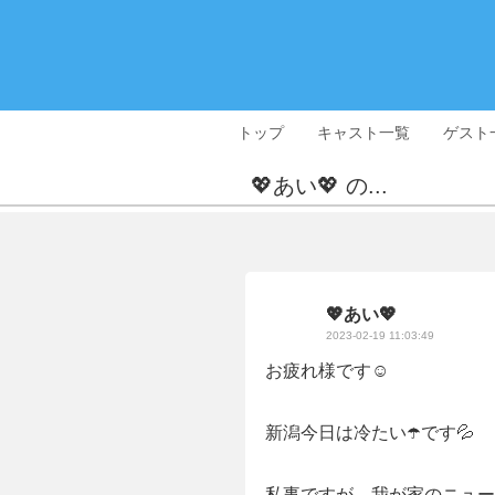
トップ
キャスト一覧
ゲスト
💖あい💖 の...
💖あい💖
2023-02-19 11:03:49
お疲れ様です☺️
新潟今日は冷たい☂️です💦
私事ですが、我が家のニュー