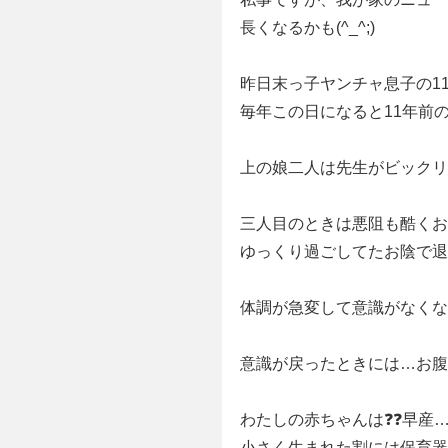
長くなるかも(^_^;)
昨日末っ子ヤンチャ息子の11
毎年この日になると11年前
上の娘二人は先生がビックリ
三人目のときは悪阻も酷くお
ゆっくり過ごしてたお陰で退
体調が急変して意識がなくな
意識が戻ったときには…お腹
わたしの赤ちゃんは❓❓早産
小さく生まれた割には保育器