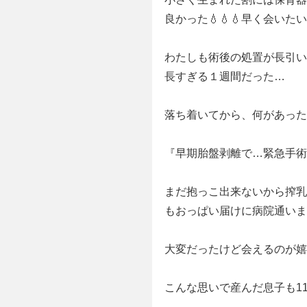
良かった💧💧💧早く会いたい
わたしも術後の処置が長引い
長すぎる１週間だった…
落ち着いてから、何があった
『早期胎盤剥離で…緊急手術
まだ抱っこ出来ないから搾乳
もおっぱい届けに病院通いま
大変だったけど会えるのが嬉し
こんな思いで産んだ息子も1