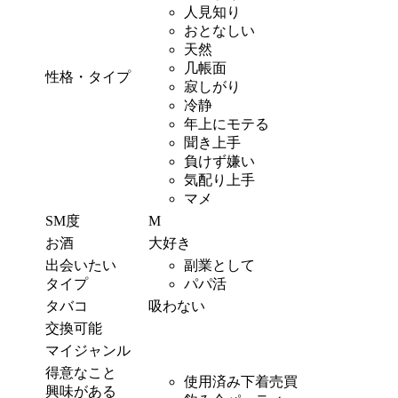
人見知り
おとなしい
天然
几帳面
性格・タイプ
寂しがり
冷静
年上にモテる
聞き上手
負けず嫌い
気配り上手
マメ
SM度
M
お酒
大好き
出会いたい
副業として
タイプ
パパ活
タバコ
吸わない
交換可能
マイジャンル
得意なこと
使用済み下着売買
興味がある