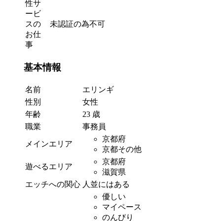
性サ
ービ
スの
未認証の為不可
お仕
事
基本情報
名前
エリンギ
性別
女性
年齢
23 歳
職業
事務員
京都府
メインエリア
京都その他
京都府
遊べるエリア
滋賀県
エッチへの関心
人並にはある
優しい
マイペース
のんびり