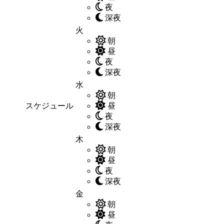
夜
深夜
火
朝
昼
夜
深夜
水
朝
スケジュール
昼
夜
深夜
木
朝
昼
夜
深夜
金
朝
昼