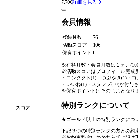
7,706
詳細を見る
会員情報
登録月数
76
活動スコア
106
保有ポイント
0
※有料月数・会員月数は１ヵ月(10
※活動スコアはプロフィール完成度
・コンタクト(1)・つぶやき(1)・コメ
・いいね(1)・スタンプ(10)が付
※保有ポイントはそのままとなり
特別ランクについて
スコア
★ゴールド以上の特別ランクにつ
下記３つの特別ランクの方との約
※お約束料金にかかわらず上限は