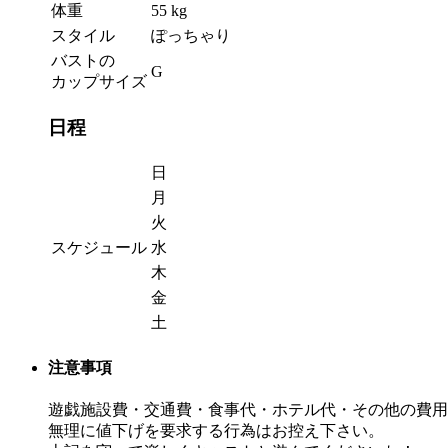
体重
55 kg
スタイル
ぽっちゃり
バストの
G
カップサイズ
日程
日
月
火
スケジュール
水
木
金
土
注意事項
遊戯施設費・交通費・食事代・ホテル代・その他の費用
無理に値下げを要求する行為はお控え下さい。