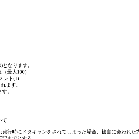
0)となります。
（最大100）
ント(1)
与されます。
ます。
いて
束発行時にドタキャンをされてしまった場合、被害に会われた
下記までとする。